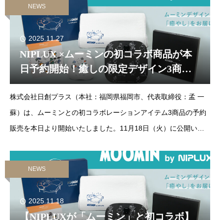
NEWS
2025.11.27
NIPLUX ×ムーミンの初コラボ商品が本
日予約開始！癒しの限定デザイン3商品
がラインアップ
株式会社日創プラス（本社：福岡県福岡市、代表取締役：孟 一
蘇）は、ムーミンとの初コラボレーションアイテム3商品の予約
販売を本日より開始いたしました。11月18日（火）に公開いた
しました事前リリース後、多くの反響とお問い合わせをいただ
き、改めて大きな関心を
NEWS
2025.11.18
【NIPLUXが「ムーミン」と初コラボ】