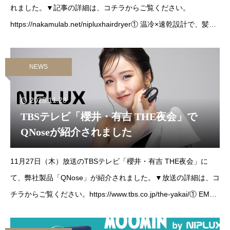
れました。▼記事の詳細は、コチラからご覧ください。
https://nakamulab.net/nipluxhairdryer① 温冷×速乾設計で、髪を
やさしく、美しく
NEWS
2025.11.28
TBSテレビ「櫻井・有吉 THE夜会」で
QNoseが紹介されました
11月27日（木）放送のTBSテレビ「櫻井・有吉 THE夜会」に
て、弊社製品「QNose」が紹介されました。▼放送の詳細は、コ
チラからご覧ください。https://www.tbs.co.jp/the-yakai/① EMS
で鼻周りの筋肉ケアNIPLUX独自のEMS波長