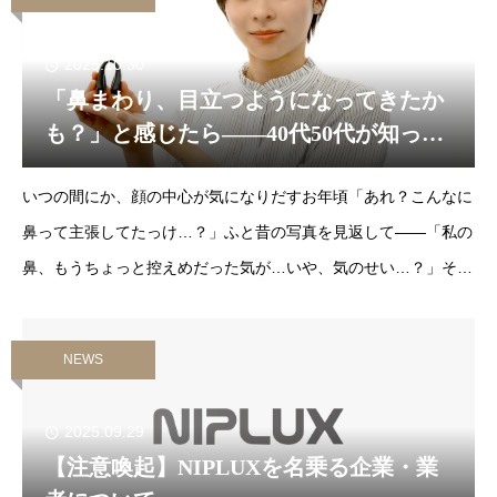
2025.10.30
「鼻まわり、目立つようになってきたか
も？」と感じたら——40代50代が知って
おきたい顔の印象バランス。気になり始
いつの間にか、顔の中心が気になりだすお年頃「あれ？こんなに
めた“その違和感”に、QNoseという選択
｜NIPLUX
鼻って主張してたっけ…？」ふと昔の写真を見返して——「私の
鼻、もうちょっと控えめだった気が…いや、気のせい…？」そん
なモヤモヤ、覚えがありませんか？実はこれ、40〜
NEWS
2025.09.29
【注意喚起】NIPLUXを名乗る企業・業