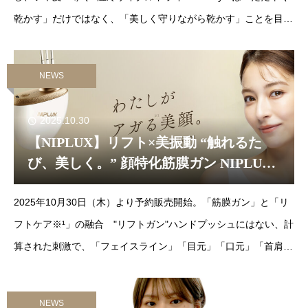
乾かす」だけではなく、「美しく守りながら乾かす」ことを目指
しました。ドライヤー時間を短縮しながらも、髪
NEWS
2025.10.30
【NIPLUX】リフト×美振動 “触れるた
び、美しく。” 顔特化筋膜ガン NIPLUX
「BEGUN（ビガン）」の発売を開始し
2025年10月30日（木）より予約販売開始。「筋膜ガン」と「リ
ました。
フトケア※¹」の融合 "リフトガン"ハンドプッシュにはない、計
算された刺激で、「フェイスライン」「目元」「口元」「首肩」
など幅広い部位に対応。様々なお悩みに沿ってケアが可能な
NEWS