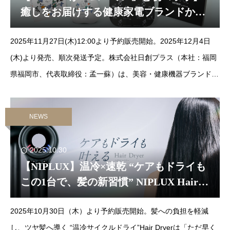
癒しをお届けする健康家電ブランドから
3商品のムーミン限定デザインが発売決
2025年11月27日(木)12:00より予約販売開始。2025年12月4日
定！
(木)より発売、順次発送予定。株式会社日創プラス（本社：福岡
県福岡市、代表取締役：孟一蘇）は、美容・健康機器ブランド
『NIPLUX』シリーズからムーミン限定デザイン3商品の発売が決
定した
NEWS
2025.10.30
【NIPLUX】温冷×速乾 “ケアもドライも
この1台で、髪の新習慣” NIPLUX Hair
Dryerの発売を開始しました。
2025年10月30日（木）より予約販売開始。髪への負担を軽減
し、ツヤ髪へ導く “温冷サイクルドライ”Hair Dryerは「ただ早く