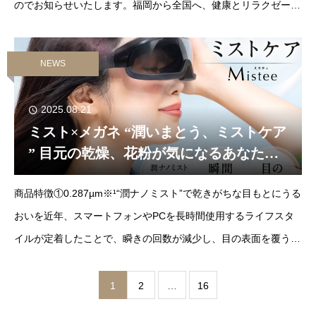
のでお知らせいたします。福岡から全国へ、健康とリラクゼーシ
ョンをお届け本社を福岡市に構える弊社は、これまで「毎日頑張
っているあ
NEWS
2025.08.21
ミスト×メガネ “潤いまとう、ミストケア
” 目元の乾燥、花粉が気になるあなた
に。「Mistee」が新発売
商品特徴①0.287µm※¹“潤ナノミスト”で乾きがちな目もとにうる
おいを近年、スマートフォンやPCを長時間使用するライフスタ
イルが定着したことで、瞬きの回数が減少し、目の表面を覆う涙
の膜が不安定になりやすい環境が増えてい
1
2
…
16