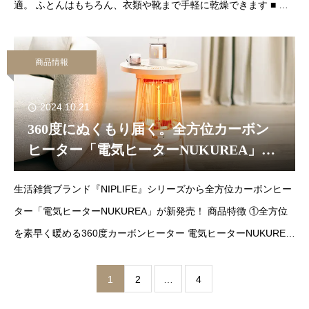
適。 ふとんはもちろん、衣類や靴まで手軽に乾燥できます ■ 商
品特徴
商品情報
2024.10.21
360度にぬくもり届く。全方位カーボン
ヒーター「電気ヒーターNUKUREA」が
新発売
生活雑貨ブランド『NIPLIFE』シリーズから全方位カーボンヒー
ター「電気ヒーターNUKUREA」が新発売！ 商品特徴 ①全方位
を素早く暖める360度カーボンヒーター 電気ヒーターNUKUREA
は
1
2
…
4