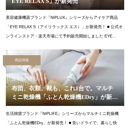
EYE RELAX S」が新発売
美容健康機器ブランド『NIPLUX』シリーズからアイケア商品
「EYE RELAX S（アイリラックス エス）」が新発売！ ■ 公式オ
ンラインストア・楽天市場にて予約販売開始しました EYE
RELAX S 楽天市場
商品情報
2024.10.22
布団、衣類、靴も、これ1台で。マルチ
ミニ乾燥機「ふとん乾燥機EDry」が新発
売
生活雑貨ブランド『NIPLIFE』シリーズからマルチミニ乾燥機
「ふとん乾燥機EDry」が新発売！ ■ 良いドライで、暮らし快