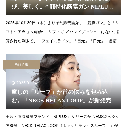
び、美しく。” 顔特化筋膜ガン NIPLUX
「BEGUN（ビガン）」の発売を開始し
2025年10月30日（木）より予約販売開始。「筋膜ガン」と「リ
ました。
フトケア※¹」の融合 "リフトガン"ハンドプッシュにはない、計
算された刺激で、「フェイスライン」「目元」「口元」「首肩」
など幅広い部位に対応。様々なお悩みに沿ってケアが可能な
商品情報
2025.01.24
癒しの「ループ」が首の悩みを包み込
む。「NECK RELAX LOOP」が新発売
美容・健康機器ブランド『NIPLUX』シリーズからEMSネックケ
ア機器「NECK RELAX LOOP（ネックリラックスループ）」が