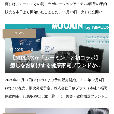
蘇）は、ムーミンとの初コラボレーションアイテム3商品の予約
販売を本日より開始いたしました。11月18日（火）に公開いた
しました事前リリース後、多くの反響とお問い合わせをいただ
き、改めて大きな関心を
NEWS
2025.11.18
【NIPLUXが「ムーミン」と初コラボ】
癒しをお届けする健康家電ブランドから
3商品のムーミン限定デザインが発売決
2025年11月27日(木)12:00より予約販売開始。2025年12月4日
定！
(木)より発売、順次発送予定。株式会社日創プラス（本社：福岡
県福岡市、代表取締役：孟一蘇）は、美容・健康機器ブランド
『NIPLUX』シリーズからムーミン限定デザイン3商品の発売が決
定した