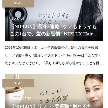
NEWS
2025.10.30
【NIPLUX】温冷×速乾 “ケアもドライも
この1台で、髪の新習慣” NIPLUX Hair
Dryerの発売を開始しました。
2025年10月30日（木）より予約販売開始。髪への負担を軽減
し、ツヤ髪へ導く “温冷サイクルドライ”Hair Dryerは「ただ早く
乾かす」だけではなく、「美しく守りながら乾かす」ことを目指
しました。ドライヤー時間を短縮しながらも、髪
NEWS
2025.10.30
【NIPLUX】リフト×美振動 “触れるた