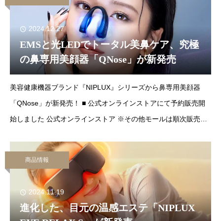
2024.12.27
EMSと光LEDでトータル美鼻ケア、究極
の鼻専用美顔器「QNose」が新発売
美容健康機器ブランド『NIPLUX』シリーズから鼻専用美顔器
「QNose」が新発売！ ■ 公式オンラインストアにて予約販売開
始しました 公式オンラインストア ※その他モールは順次販売開
始予定※予約商品：2025年早春出荷予定
商品情報
2024.11.19
進化した、目元の温感エステ「NIPLUX