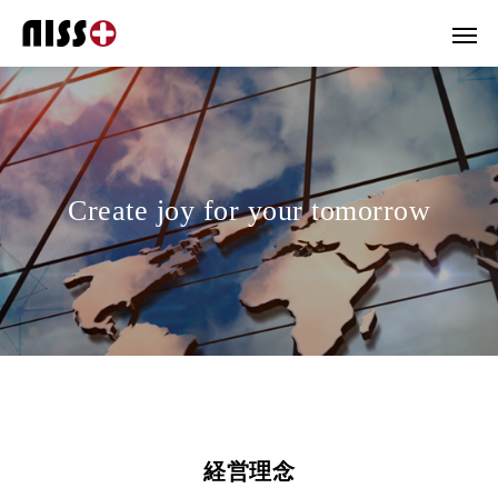
Create joy for your tomorrow
経営理念