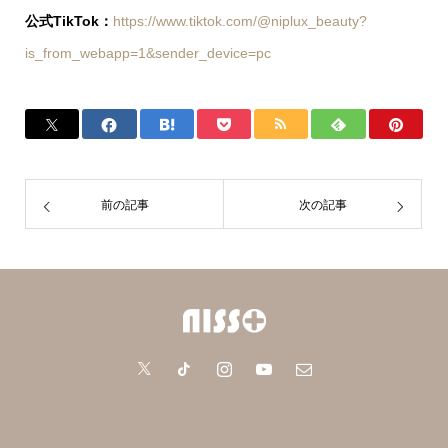
公式TikTok：
https://www.tiktok.com/@niplux_beauty?
is_from_webapp=1&sender_device=pc
前の記事
次の記事