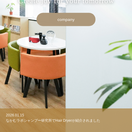
Create joy for your tomorrow
company
2026.01.15
2025.11.28
2025.11.27
なかむラボシャンプー研究所でHair Dryerが紹介されました
TBSテレビ「櫻井・有吉 THE夜会」でQNoseが紹介されました
NIPLUX ×ムーミンの初コラボ商品が本日予約開始！癒しの限定デザイン3
商品がラインアップ