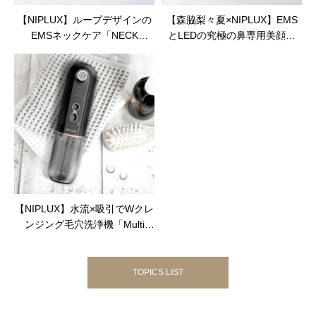
【NIPLUX】ループデザインの
【森脇梨々夏×NIPLUX】EMS
EMSネックケア「NECK
とLEDの究極の鼻専用美顔器
RELAX LOOP」が新発売
「QNose」が新発売
【NIPLUX】水流×吸引でWクレ
ンジング毛穴洗浄機「Multi
Skin Cleaner」が新発売
TOPICS LIST