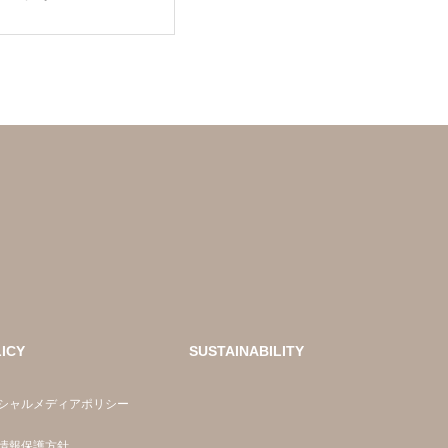
ス。気になり始
oseという選択
ICY
SUSTAINABILITY
シャルメディアポリシー
情報保護方針