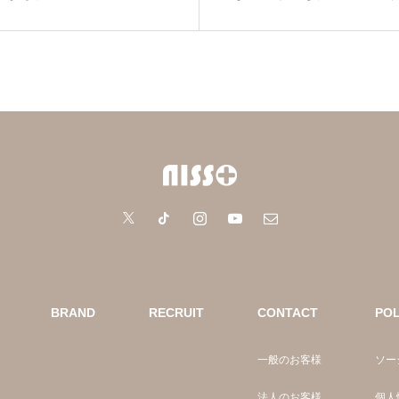
おきたい顔の印象バラン
めた“その違和感”に、QN
｜NIPLUX
BRAND
RECRUIT
CONTACT
POL
一般のお客様
ソー
法人のお客様
個人