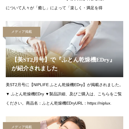
について人々が「癒し」によって「楽しく・満足を得
メディア掲載
2024.12.18
【美ST2月号】で『ふとん乾燥機EDry』
が紹介されました
美ST2月号に【NIPLIFE ふとん乾燥機EDry】が掲載されました。
▼ ふとん乾燥機EDry ▼製品詳細、及びご購入は、こちらをご覧
ください。商品名：ふとん乾燥機EDryURL：https://niplux.
メディア掲載