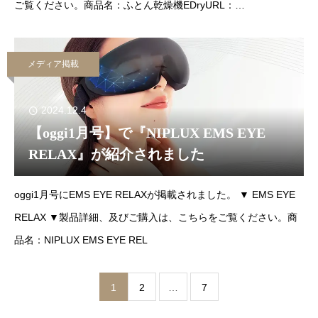
ご覧ください。商品名：ふとん乾燥機EDryURL：
https://niplux.jp/products/futon-dryer価格：13,2
メディア掲載
2024.12.4
【oggi1月号】で『NIPLUX EMS EYE
RELAX』が紹介されました
oggi1月号にEMS EYE RELAXが掲載されました。 ▼ EMS EYE
RELAX ▼製品詳細、及びご購入は、こちらをご覧ください。商
品名：NIPLUX EMS EYE REL
1
2
…
7