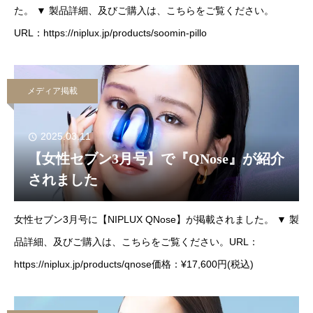
た。 ▼ 製品詳細、及びご購入は、こちらをご覧ください。
URL：https://niplux.jp/products/soomin-pillo
メディア掲載
2025.03.11
【女性セブン3月号】で『QNose』が紹介
されました
女性セブン3月号に【NIPLUX QNose】が掲載されました。 ▼ 製
品詳細、及びご購入は、こちらをご覧ください。URL：
https://niplux.jp/products/qnose価格：¥17,600円(税込)