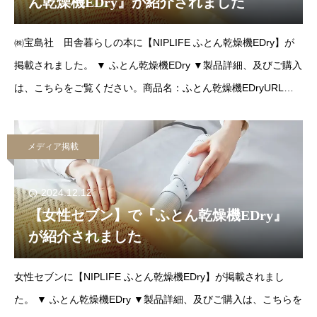
ん乾燥機EDry』が紹介されました
㈱宝島社 田舎暮らしの本に【NIPLIFE ふとん乾燥機EDry】が
掲載されました。 ▼ ふとん乾燥機EDry ▼製品詳細、及びご購入
は、こちらをご覧ください。商品名：ふとん乾燥機EDryURL：
https://nip
メディア掲載
2024.12.12
【女性セブン】で『ふとん乾燥機EDry』
が紹介されました
女性セブンに【NIPLIFE ふとん乾燥機EDry】が掲載されまし
た。 ▼ ふとん乾燥機EDry ▼製品詳細、及びご購入は、こちらを